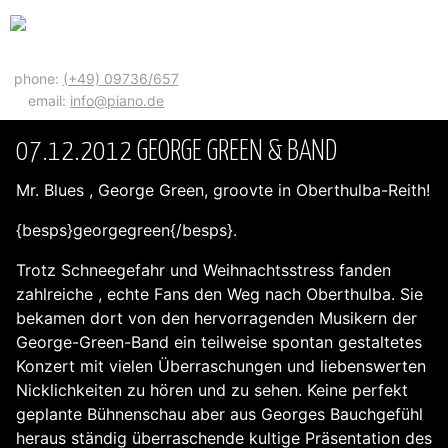
phone:
(+49) 09736/657
email:
info@piano.de
07.12.2012 GEORGE GREEN & BAND
Mr. Blues , George Green, groovte in Oberthulba-Reith!
{besps}georgegreen{/besps}.
Trotz Schneegefahr und Weihnachtsstress fanden
zahlreiche , echte Fans den Weg nach Oberthulba. Sie
bekamen dort von den hervorragenden Musikern der
George-Green-Band ein teilweise spontan gestaltetes
Konzert mit vielen Überraschungen und liebenswerten
Nicklichkeiten zu hören und zu sehen. Keine perfekt
geplante Bühnenschau aber aus Georges Bauchgefühl
heraus ständig überraschende kultige Präsentation des