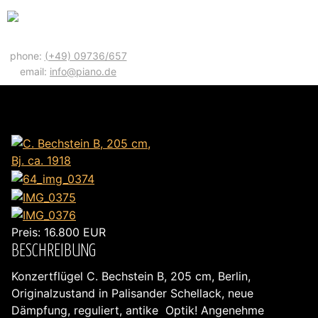
phone:
(+49) 09736/657
email:
info@piano.de
C. BECHSTEIN B, 205 CM, BJ. CA. 1918
Preis:
16.800
EUR
BESCHREIBUNG
Konzertflügel C. Bechstein B, 205 cm, Berlin,
Originalzustand in Palisander Schellack, neue
Dämpfung, reguliert, antike Optik! Angenehme