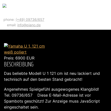
phone:
(+49) 09736/657
email:
info@piano.de
YAMAHA U 1, 121 CM WEISS POLIERT
Preis:
6900
EUR
BESCHREIBUNG
Das beliebte Modell U 1 121 cm ist neu lackiert und
technisch auf den besten Stand gebracht!
Angenehmes Spielgefühl ausgewogenes Klangbild!
Tel. 09736/657
Diese E-Mail-Adresse ist vor
Spambots geschützt! Zur Anzeige muss JavaScript
eingeschaltet sein.