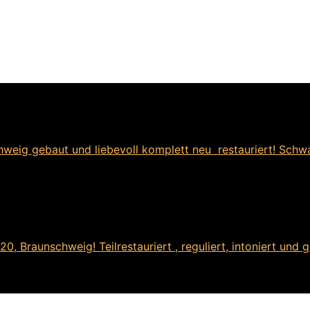
weig gebaut und liebevoll komplett neu restauriert! Schwa
, Braunschweig! Teilrestauriert , reguliert, intoniert und g