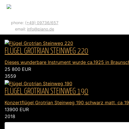
phone:
(+49) 09736/657
email:
info@piano.de
FLÜGEL GROTRIAN STEINWEG 220
Dieses wunderbare Instrument wurde ca.1925 in Braunsch
25 800
EUR
3559
FLÜGEL GROTRIAN STEINWEG 190
Konzertflügel Grotrian Steinweg 190 schwarz matt, ca 1920
13900
EUR
2018